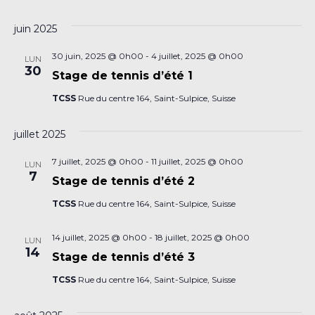
de
et
Sélectionnez
vu
une
juin 2025
navi
date.
É
30 juin, 2025 @ 0h00
-
4 juillet, 2025 @ 0h00
de
LUN
30
Stage de tennis d’été 1
vues
TCSS
Rue du centre 164, Saint-Sulpice, Suisse
Évè
juillet 2025
7 juillet, 2025 @ 0h00
-
11 juillet, 2025 @ 0h00
LUN
7
Stage de tennis d’été 2
TCSS
Rue du centre 164, Saint-Sulpice, Suisse
14 juillet, 2025 @ 0h00
-
18 juillet, 2025 @ 0h00
LUN
14
Stage de tennis d’été 3
TCSS
Rue du centre 164, Saint-Sulpice, Suisse