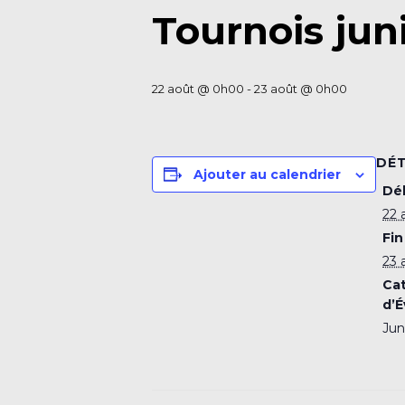
Tournois jun
22 août @ 0h00
-
23 août @ 0h00
DÉT
Ajouter au calendrier
Déb
22 
Fin 
23 
Ca
d’
Jun