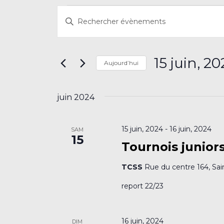
Évènements
Recherche
Saisir
et
mot-
navigation
clé.
Rechercher
de
15 juin, 2
Aujourd’hui
Évènements
vues
par
Sélectionnez
mot-
Évènements
une
juin 2024
clé.
date.
15 juin, 2024
-
16 juin, 2024
SAM
15
Tournois junior
TCSS
Rue du centre 164, Sai
report 22/23
16 juin, 2024
DIM