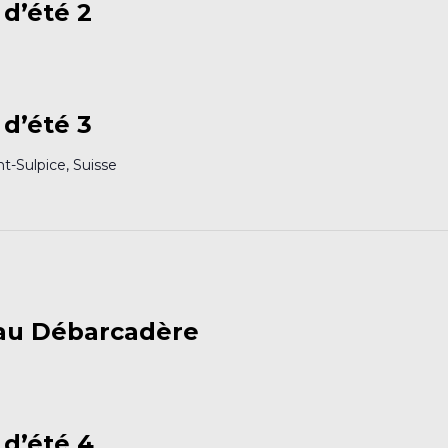
 d’été 2
4
 d’été 3
nt-Sulpice, Suisse
 au Débarcadère
 d’été 4