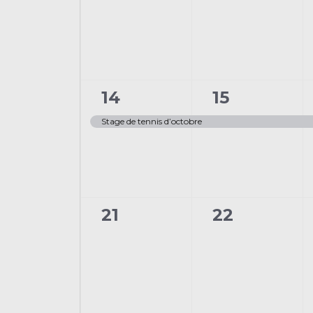
évènement,
évènement
1
1
14
15
évènement,
évènement
Stage de tennis d’octobre
0
0
21
22
évènement,
évènement