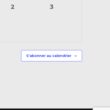
0
0
2
3
nt,
évènement,
évènement,
S’abonner au calendrier