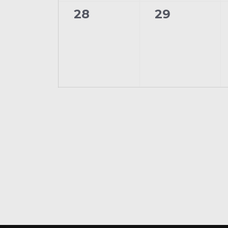
0
0
28
29
évènement,
évènement